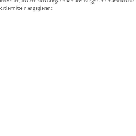
uratorium, in dem sich Bürgerinnen und Bürger ehrenamtlich für
Fördermitteln engagieren: