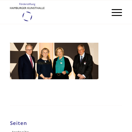
Seiten
_testseite