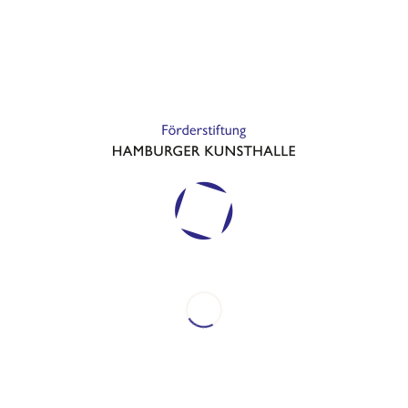
Spenden, Stiften, Vererben
Unser Dank an Sie
Wer steht dahinter
Kategorien
Events
Förderprojekte
Kunsthalle
News
Archiv
Januar 2026
Februar 2025
September 2023
September 2022
September 2021